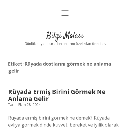
menüyü
Anasayfa
aç
Gizlilik Politikası
Bilgi Molası
Yasal Uyarı
Günlük hayatın sıradan anlarını özel kılan öneriler.
Hakkımızda
Etiket:
Rüyada dostlarını görmek ne anlama
gelir
Rüyada Ermiş Birini Görmek Ne
Anlama Gelir
Tarih: Ekim 28, 2024
Rüyada ermiş birini görmek ne demek? Rüyada
evliya görmek dinde kuvvet, bereket ve iyilik olarak