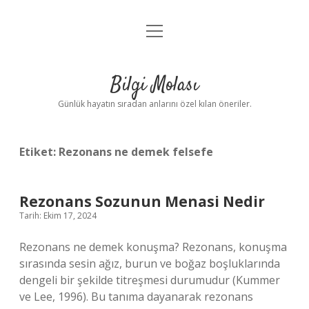
menüyü
Anasayfa
aç
Gizlilik Politikası
Bilgi Molası
Yasal Uyarı
Günlük hayatın sıradan anlarını özel kılan öneriler.
Hakkımızda
Etiket:
Rezonans ne demek felsefe
Rezonans Sozunun Menasi Nedir
Tarih: Ekim 17, 2024
Rezonans ne demek konuşma? Rezonans, konuşma
sırasında sesin ağız, burun ve boğaz boşluklarında
dengeli bir şekilde titreşmesi durumudur (Kummer
ve Lee, 1996). Bu tanıma dayanarak rezonans