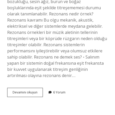
bozukluğu, sesin ağız, burun ve boğaz
boşluklarında eşit şekilde titreşememesi durumu
olarak tanımlanabilir. Rezonans nedir örnek?
Rezonans kavramı Bu olgu mekanik, akustik,
elektriksel ve diğer sistemlerde meydana gelebilir.
Rezonans örnekleri bir müzik aletinin tellerinin
titreşimleri veya bir köprüde rüzgarın neden olduğu
titreşimler olabilir. Rezonans sistemlerin
performansını iyileştirebilir veya olumsuz etkilere
sahip olabilir. Rezonans ne demek ses? ◦ Salınım
yapan bir sistemin doğal frekansına eşit frekansta
bir kuvvet uygulanarak titreşim genliğinin
artırılması olayına rezonans denir.…
Rezonans
Devamını okuyun
6 Yorum
Sozunun
Menasi
Nedir