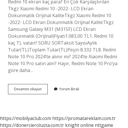
Redmi 10 ekran kaç para? En Çok Karşılaştırılan
Tkgz Xiaomi Redmi 10 -2022- LCD Ekran
Dokunmatik Orijinal KaliteTkgz Xiaomi Redmi 10
-2022- LCD Ekran Dokunmatik Orijinal KaliteTkgz
Samsung Galaxy M31 (M315F) LCD Ekran
Dokunmatik (Orijinal)Fiyatı1.083,00 TL1. Redmi 10
kaç TL vatan? SORU SORTaksit SayısıAylık
Tutar(TL)Toplam Tutar(TL)Peşin 8.332 TL8. Redmi
Note 10 Pro 2024’te alınır mı? 2024’te Xiaomi Redmi
Note 10 Pro satın alın? Hayır, Redmi Note 10 Pro’ya
göre daha…
Redmi
Devamını okuyun
Yorum Bırak
10
Telefonu
Fiyatı
Ne
Kadar
https://mobilyaclub.com
https://promatareklam.com.tr
https://donercierolusta.com.tr
knight online
nttgame