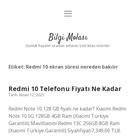
menüyü
Anasayfa
aç
Gizlilik Politikası
Bilgi Molası
Yasal Uyarı
Günlük hayatın sıradan anlarını özel kılan öneriler.
Hakkımızda
Etiket:
Redmi 10 ekran süresi nereden bakılır
Redmi 10 Telefonu Fiyatı Ne Kadar
Tarih: Nisan 12, 2025
Redmi Note 10 128 GB fiyatı ne kadar? Xiaomi Redmi
Note 10 5G 128GB 4GB Ram (Xiaomi Türkiye
Garantili) MaviXiaomi Redmi 13C 256GB 8GB Ram
(Xiaomi Türkiye Garantili) SiyahFiyatı7,349.00 TL8.