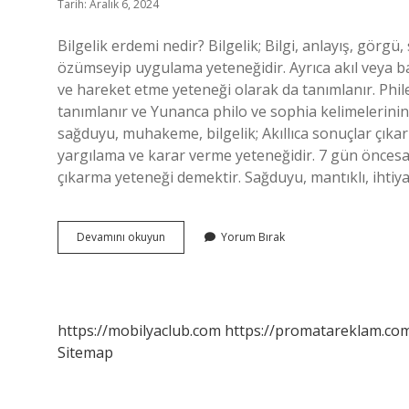
Tarih: Aralık 6, 2024
Bilgelik erdemi nedir? Bilgelik; Bilgi, anlayış, görgü
özümseyip uygulama yeteneğidir. Ayrıca akıl veya ba
ve hareket etme yeteneği olarak da tanımlanır. Phile
tanımlanır ve Yunanca philo ve sophia kelimelerinin 
sağduyu, muhakeme, bilgelik; Akıllıca sonuçlar çıkarm
yargılama ve karar verme yeteneğidir. 7 gün öncesa
çıkarma yeteneği demektir. Sağduyu, mantıklı, ihtiyat
Bilgelik
Devamını okuyun
Yorum Bırak
Arayışı
Içinde
Olan
Kişiye
Ne
https://mobilyaclub.com
https://promatareklam.com
Denir
Sitemap