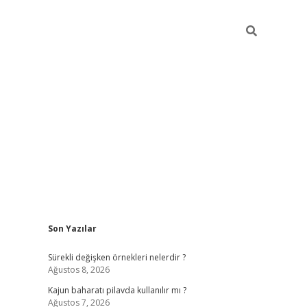
Sidebar
Son Yazılar
elexbet yeni giriş adresi
betexper.xyz
Sürekli değişken örnekleri nelerdir ?
Ağustos 8, 2026
Kajun baharatı pilavda kullanılır mı ?
Ağustos 7, 2026