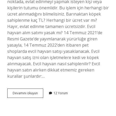
noktada, evlat edinmeyi yapmak isteyen kişi veya
kişilerin tutumu önemlidir. Bu işlem için herhangi bir
ücret alınmadığını bilmelisiniz. Barınaktan köpek
sahiplenme kaç TL? Herhangi bir ücret var mı?
Hayır, evlat edinme tamamen ücretsizdir. Evcil
hayvan alım satımı yasak mı? 14 Temmuz 2021’de
Resmi Gazete’de yayımlanarak yürürlüğe giren
yasayla, 14 Temmuz 2022’den itibaren pet
shoplarda evcil hayvan satışı yasaklanacak. Evcil
hayvan satış izni olan işletmelere kedi ve köpek
alınmayacak. Evcil hayvan nasıl sahiplenilir? Evcil
hayvan satın alırken dikkat etmemiz gereken
kurallar şunlardır:…
Evcil
Devamını okuyun
12 Yorum
Hayvan
Sahiplendirme
Ilanları
Paralı