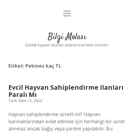
menüyü
Anasayfa
aç
Gizlilik Politikası
Bilgi Molası
Yasal Uyarı
Günlük hayatın sıradan anlarını özel kılan öneriler.
Hakkımızda
Etiket:
Pekinez kaç TL
Evcil Hayvan Sahiplendirme Ilanları
Paralı Mı
Tarih: Ekim 15, 2024
Hayvan sahiplendirme ücretli mi? Hayvan
barınaklarından evlat edinme için herhangi bir ücret
alınmaz ancak bağış veya yardım yapılabilir. Bu