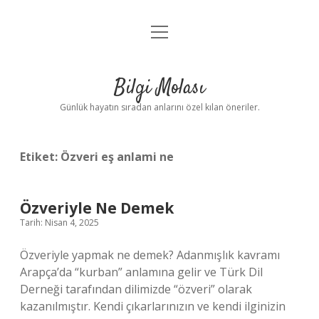
menüyü
Anasayfa
aç
Gizlilik Politikası
Bilgi Molası
Yasal Uyarı
Günlük hayatın sıradan anlarını özel kılan öneriler.
Hakkımızda
Etiket:
Özveri eş anlami ne
Özveriyle Ne Demek
Tarih: Nisan 4, 2025
Özveriyle yapmak ne demek? Adanmışlık kavramı
Arapça’da “kurban” anlamına gelir ve Türk Dil
Derneği tarafından dilimizde “özveri” olarak
kazanılmıştır. Kendi çıkarlarınızın ve kendi ilginizin