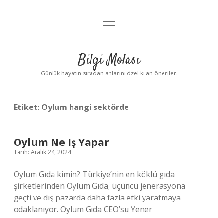
menüyü
Anasayfa
aç
Gizlilik Politikası
Bilgi Molası
Yasal Uyarı
Günlük hayatın sıradan anlarını özel kılan öneriler.
Hakkımızda
Etiket:
Oylum hangi sektörde
Oylum Ne Iş Yapar
Tarih: Aralık 24, 2024
Oylum Gıda kimin? Türkiye’nin en köklü gıda
şirketlerinden Oylum Gıda, üçüncü jenerasyona
geçti ve dış pazarda daha fazla etki yaratmaya
odaklanıyor. Oylum Gıda CEO’su Yener