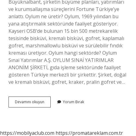
Büyüknalbant, şirketin büyüme planları, yatırımları
ve kurumsallaşma süreçlerini Fortune Türkiye’ye
anlattı. Oylum ne üretir? Oylum, 1969 yılından bu
yana atıştırmalık sektöründe faaliyet gösteriyor.
Kayseri OSB’de bulunan 15 bin 500 metrekarelik
tesisinde bisküvi, kremalı bisküvi, gofret, kaplamalı
gofret, marshmallowlu bisküvi ve sürülebilir fındık
kreması üretiyor. Oylum hangi sektörde? Oylum
Sınai Yatırımlar A.Ş. OYLUM SINAİ YATIRIMLAR
ANONİM ŞİRKETİ, gıda işleme sektöründe faaliyet
gösteren Türkiye merkezli bir şirkettir. Şirket, doğal
ve kremalı bisküvi, gofret, kraker, pralin gofret ve…
Oylum
Devamını okuyun
Yorum Bırak
Ne
Iş
Yapar
https://mobilyaclub.com
https://promatareklam.com.tr