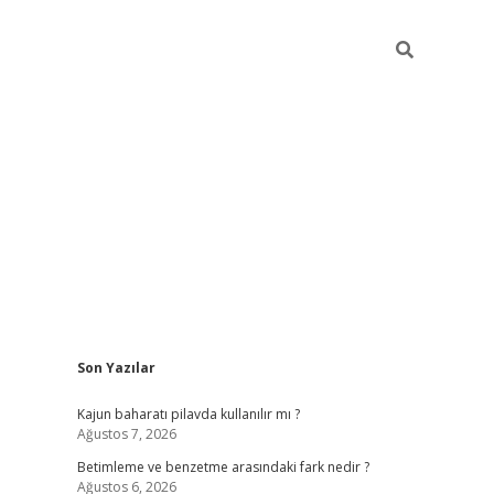
Sidebar
Son Yazılar
elexbet yeni giriş adresi
betexper.xyz
Kajun baharatı pilavda kullanılır mı ?
Ağustos 7, 2026
Betimleme ve benzetme arasındaki fark nedir ?
Ağustos 6, 2026