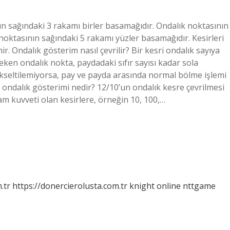
nın sağındaki 3 rakamı birler basamağıdır. Ondalık noktasının
noktasının sağındaki 5 rakamı yüzler basamağıdır. Kesirleri
. Ondalık gösterim nasıl çevrilir? Bir kesri ondalık sayıya
en ondalık nokta, paydadaki sıfır sayısı kadar sola
yükseltilemiyorsa, pay ve payda arasında normal bölme işlemi
0 ondalık gösterimi nedir? 12/10’un ondalık kesre çevrilmesi
tam kuvveti olan kesirlere, örneğin 10, 100,…
.tr
https://donercierolusta.com.tr
knight online
nttgame