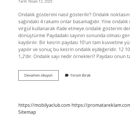
Tarih: Nisan 12, 2025
Ondalık gösterimi nasıl gösterilir? Ondalık noktası
sağındaki 4 rakamı onlar basamağıdır. Yine ondalık 
virgül kullanarak ifade etmeye ondalık gösterim denir
dönüştürme Paydadaki sayının sonunda olması gerek
kaydırılır. Bir kesrin paydası 10’un tam kuvvetine 
yapılır ve sonuç bu kesrin ondalık eşdeğeridir. 12 1
1,2’dir. Ondalık sayı nedir örnekleri? Paydası onun 
3
Devamını okuyun
Yorum Bırak
5
Ondalık
Gösterimi
Nedir
https://mobilyaclub.com
https://promatareklam.com
Sitemap