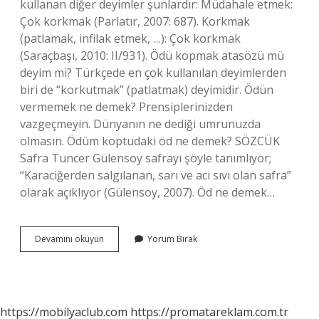
kullanan diğer deyimler şunlardır: Müdahale etmek:
Çok korkmak (Parlatır, 2007: 687). Korkmak
(patlamak, infilak etmek, …): Çok korkmak
(Saraçbaşı, 2010: II/931). Ödü kopmak atasözü mü
deyim mi? Türkçede en çok kullanılan deyimlerden
biri de “korkutmak” (patlatmak) deyimidir. Ödün
vermemek ne demek? Prensiplerinizden
vazgeçmeyin. Dünyanın ne dediği umrunuzda
olmasın. Ödüm koptudaki öd ne demek? SÖZCÜK
Safra Tuncer Gülensoy safrayı şöyle tanımlıyor;
“Karaciğerden salgılanan, sarı ve acı sıvı olan safra”
olarak açıklıyor (Gülensoy, 2007). Öd ne demek…
Ödünü
Devamını okuyun
Yorum Bırak
Koparmak
Da
Öd
Ne
Demek
https://mobilyaclub.com
https://promatareklam.com.tr