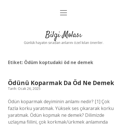
menüyü
Anasayfa
aç
Gizlilik Politikası
Bilgi Molası
Yasal Uyarı
Günlük hayatın sıradan anlarını özel kılan öneriler.
Hakkımızda
Etiket:
Ödüm koptudaki öd ne demek
Ödünü Koparmak Da Öd Ne Demek
Tarih: Ocak 26, 2025
Ödün koparmak deyiminin anlamı nedir? [1] Çok
fazla korku yaratmak. Yüksek ses çıkararak korku
yaratmak. Ödün kopmak ne demek? Dilimizde
uzlaşma fiilini, çok korkmak/ürkmek anlamında