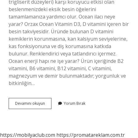
trigliserit düzeyleri) karşı koruyucu etkisi olan
beslenmenizdeki eksik besin öğelerini
tamamlamanıza yardımcı olur. Ocean ilacı neye
yarar? Orzax Ocean Vitamin D3, D vitamini içeren bir
besin takviyesidir. Üründe bulunan D vitamini
kemiklerin korunmasına, kan kalsiyum seviyelerine,
kas fonksiyonuna ve diş korumasına katkıda
bulunur. Renklendirici veya tatlandırıcı içermez.
Ocean enerji hapı ne işe yarar? Ürün içeriğinde B2
vitamini, B6 vitamini, B12 vitamini, C vitamini,
magnezyum ve demir bulunmaktadır; yorgunluk ve
bitkinliğin…
Ocean
Devamını okuyun
Yorum Bırak
Ne
Icin
Kullanilir
https://mobilyaclub.com
https://promatareklam.com.tr