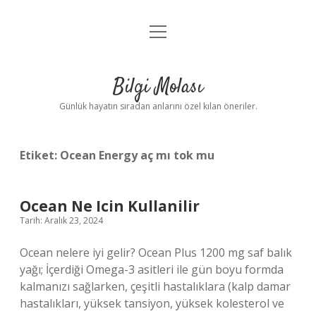
menüyü
Anasayfa
aç
Gizlilik Politikası
Bilgi Molası
Yasal Uyarı
Günlük hayatın sıradan anlarını özel kılan öneriler.
Hakkımızda
Etiket:
Ocean Energy aç mı tok mu
Ocean Ne Icin Kullanilir
Tarih: Aralık 23, 2024
Ocean nelere iyi gelir? Ocean Plus 1200 mg saf balık
yağı; İçerdiği Omega-3 asitleri ile gün boyu formda
kalmanızı sağlarken, çeşitli hastalıklara (kalp damar
hastalıkları, yüksek tansiyon, yüksek kolesterol ve