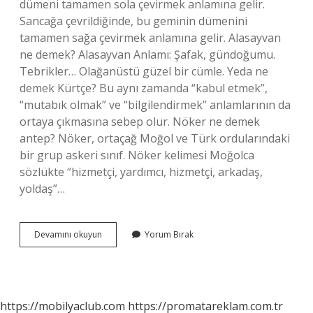
dümeni tamamen sola çevirmek anlamına gelir.
Sancağa çevrildiğinde, bu geminin dümenini
tamamen sağa çevirmek anlamına gelir. Alasayvan
ne demek? Alasayvan Anlamı: Şafak, gündoğumu.
Tebrikler… Olağanüstü güzel bir cümle. Yeda ne
demek Kürtçe? Bu aynı zamanda “kabul etmek”,
“mutabık olmak” ve “bilgilendirmek” anlamlarının da
ortaya çıkmasına sebep olur. Nöker ne demek
antep? Nöker, ortaçağ Moğol ve Türk ordularındaki
bir grup askeri sınıf. Nöker kelimesi Moğolca
sözlükte “hizmetçi, yardımcı, hizmetçi, arkadaş,
yoldaş”…
Alavan
Devamını okuyun
Yorum Bırak
Ne
Demek
https://mobilyaclub.com
https://promatareklam.com.tr