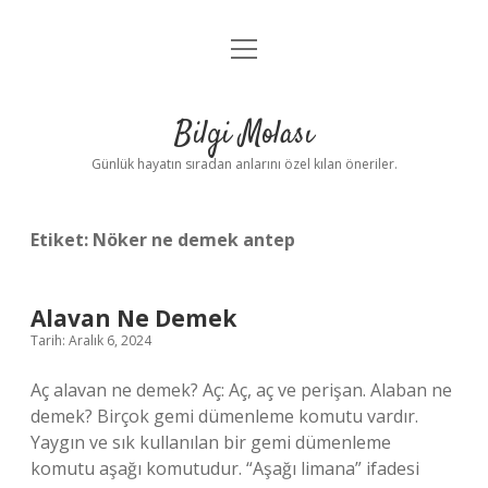
menüyü
Anasayfa
aç
Gizlilik Politikası
Bilgi Molası
Yasal Uyarı
Günlük hayatın sıradan anlarını özel kılan öneriler.
Hakkımızda
Etiket:
Nöker ne demek antep
Alavan Ne Demek
Tarih: Aralık 6, 2024
Aç alavan ne demek? Aç: Aç, aç ve perişan. Alaban ne
demek? Birçok gemi dümenleme komutu vardır.
Yaygın ve sık kullanılan bir gemi dümenleme
komutu aşağı komutudur. “Aşağı limana” ifadesi