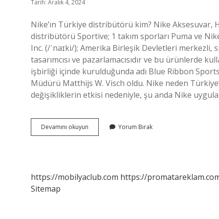
Tarih: Aralık 4, 2024
Nike’ın Türkiye distribütörü kim? Nike Aksesuvar, H
distribütörü Sportive; 1 takım sporları Puma ve Nike’ı
Inc. (/ˈnaɪki/); Amerika Birleşik Devletleri merkezl
tasarımcısı ve pazarlamacısıdır ve bu ürünlerde kull
işbirliği içinde kurulduğunda adı Blue Ribbon Sport
Müdürü Matthijs W. Visch oldu. Nike neden Türkiye
değişikliklerin etkisi nedeniyle, şu anda Nike uyg
Nike
Devamını okuyun
Yorum Bırak
Türkiyede
Kimin
https://mobilyaclub.com
https://promatareklam.com
Sitemap