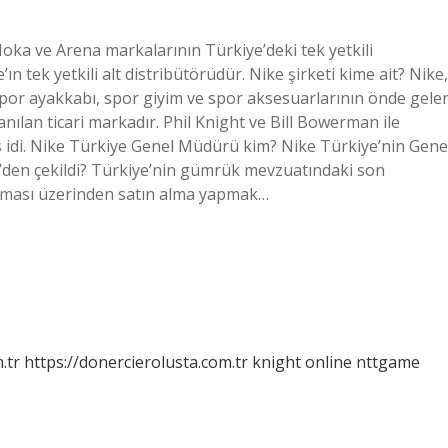
oka ve Arena markalarının Türkiye’deki tek yetkili
n tek yetkili alt distribütörüdür. Nike şirketi kime ait? Nike,
i, spor ayakkabı, spor giyim ve spor aksesuarlarının önde gele
anılan ticari markadır. Phil Knight ve Bill Bowerman ile
s idi. Nike Türkiye Genel Müdürü kim? Nike Türkiye’nin Gene
’den çekildi? Türkiye’nin gümrük mevzuatındaki son
ulaması üzerinden satın alma yapmak…
.tr
https://donercierolusta.com.tr
knight online
nttgame