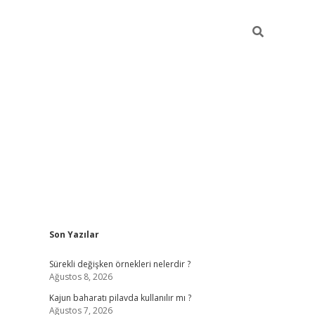
Sidebar
Son Yazılar
elexbet yeni giriş adresi
betexper.xyz
Sürekli değişken örnekleri nelerdir ?
Ağustos 8, 2026
Kajun baharatı pilavda kullanılır mı ?
Ağustos 7, 2026