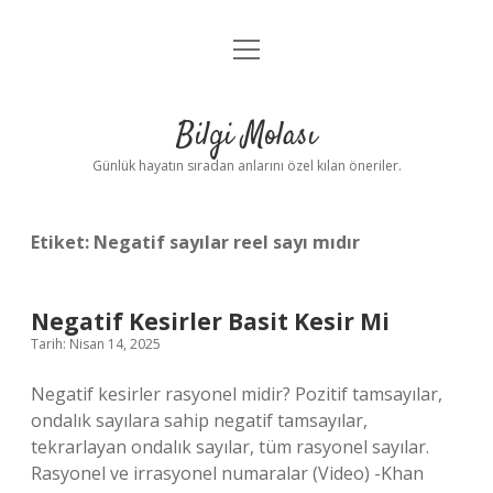
menüyü
Anasayfa
aç
Gizlilik Politikası
Bilgi Molası
Yasal Uyarı
Günlük hayatın sıradan anlarını özel kılan öneriler.
Hakkımızda
Etiket:
Negatif sayılar reel sayı mıdır
Negatif Kesirler Basit Kesir Mi
Tarih: Nisan 14, 2025
Negatif kesirler rasyonel midir? Pozitif tamsayılar,
ondalık sayılara sahip negatif tamsayılar,
tekrarlayan ondalık sayılar, tüm rasyonel sayılar.
Rasyonel ve irrasyonel numaralar (Video) -Khan