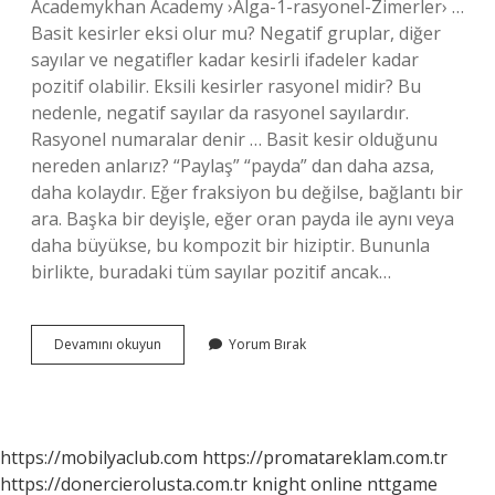
Academykhan Academy ›Alga-1-rasyonel-Zimerler› …
Basit kesirler eksi olur mu? Negatif gruplar, diğer
sayılar ve negatifler kadar kesirli ifadeler kadar
pozitif olabilir. Eksili kesirler rasyonel midir? Bu
nedenle, negatif sayılar da rasyonel sayılardır.
Rasyonel numaralar denir … Basit kesir olduğunu
nereden anlarız? “Paylaş” “payda” dan daha azsa,
daha kolaydır. Eğer fraksiyon bu değilse, bağlantı bir
ara. Başka bir deyişle, eğer oran payda ile aynı veya
daha büyükse, bu kompozit bir hiziptir. Bununla
birlikte, buradaki tüm sayılar pozitif ancak…
Negatif
Devamını okuyun
Yorum Bırak
Kesirler
Basit
Kesir
Mi
https://mobilyaclub.com
https://promatareklam.com.tr
https://donercierolusta.com.tr
knight online
nttgame