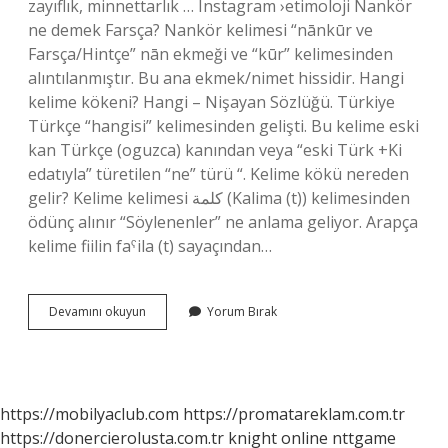
zayıflık, minnettarlık … Instagram ›etimoloji Nankör
ne demek Farsça? Nankör kelimesi “nānkūr ve
Farsça/Hintçe” nān ekmeği ve “kūr” kelimesinden
alıntılanmıştır. Bu ana ekmek/nimet hissidir. Hangi
kelime kökeni? Hangi – Nişayan Sözlüğü. Türkiye
Türkçe “hangisi” kelimesinden gelişti. Bu kelime eski
kan Türkçe (oguzca) kanından veya “eski Türk +Ki
edatıyla” türetilen “ne” türü “. Kelime kökü nereden
gelir? Kelime kelimesi كلمة (Kalima (t)) kelimesinden
ödünç alınır “Söylenenler” ne anlama geliyor. Arapça
kelime fiilin faˁila (t) sayaçından…
Nankör
Devamını okuyun
Yorum Bırak
Nereden
Gelir
https://mobilyaclub.com
https://promatareklam.com.tr
https://donercierolusta.com.tr
knight online
nttgame