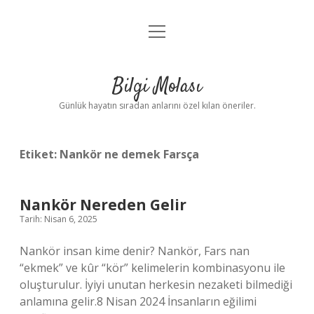
menüyü
Anasayfa
aç
Gizlilik Politikası
Bilgi Molası
Yasal Uyarı
Günlük hayatın sıradan anlarını özel kılan öneriler.
Hakkımızda
Etiket:
Nankör ne demek Farsça
Nankör Nereden Gelir
Tarih: Nisan 6, 2025
Nankör insan kime denir? Nankör, Fars nan
“ekmek” ve kûr “kör” kelimelerin kombinasyonu ile
oluşturulur. İyiyi unutan herkesin nezaketi bilmediği
anlamına gelir.8 Nisan 2024 İnsanların eğilimi