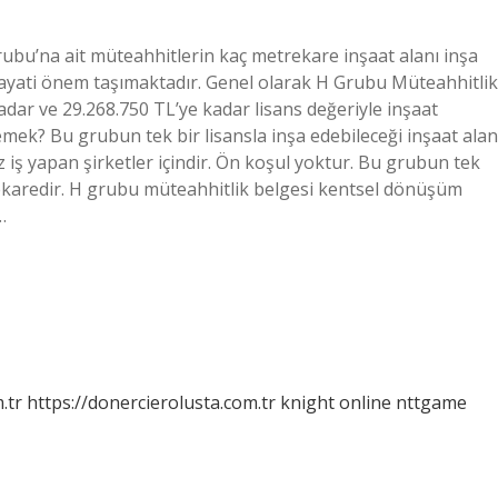
ubu’na ait müteahhitlerin kaç metrekare inşaat alanı inşa
hayati önem taşımaktadır. Genel olarak H Grubu Müteahhitlik
kadar ve 29.268.750 TL’ye kadar lisans değeriyle inşaat
emek? Bu grubun tek bir lisansla inşa edebileceği inşaat alan
z iş yapan şirketler içindir. Ön koşul yoktur. Bu grubun tek
ekaredir. H grubu müteahhitlik belgesi kentsel dönüşüm
…
.tr
https://donercierolusta.com.tr
knight online
nttgame