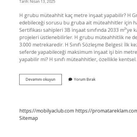
Tarih: Nisan 13, 2025
H grubu müteahhit kaç metre inşaat yapabilir? H Gr
edebileceği sorusu bu gruba ait müteahhitler için 
Sertifikası sahipleri 3B inşaat sınıfında 2033 m²’ye 
projeleri üstlenebilirler. H grubu müteahhitlik ne d
3.000 metrekaredir. H Sınıfı Sözleşme Belgesi: İlk ke
seferde yapabileceği maksimum inşaat işi bin metr
yapabilir mi? H sınıfı müteahhitler, özellikle kentsel
H
Devamını okuyun
Yorum Bırak
Grubu
Kaç
M2
Inşaat
Yapabilir
https://mobilyaclub.com
https://promatareklam.com
2024
Sitemap