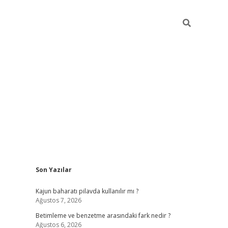
Sidebar
Son Yazılar
elexbet yeni giriş adresi
betexper.xyz
Kajun baharatı pilavda kullanılır mı ?
Ağustos 7, 2026
Betimleme ve benzetme arasındaki fark nedir ?
Ağustos 6, 2026