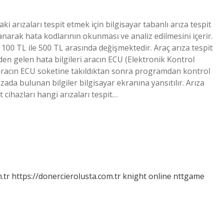
taki arızaları tespit etmek için bilgisayar tabanlı arıza tespit
lanarak hata kodlarının okunması ve analiz edilmesini içerir.
le 100 TL ile 500 TL arasında değişmektedir. Araç arıza tespit
rden gelen hata bilgileri aracın ECU (Elektronik Kontrol
cu aracın ECU soketine takıldıktan sonra programdan kontrol
ızada bulunan bilgiler bilgisayar ekranına yansıtılır. Arıza
it cihazları hangi arızaları tespit…
.tr
https://donercierolusta.com.tr
knight online
nttgame