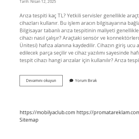
Tarih: Nisan 12, 2025
Arıza tespiti kaç TL? Yetkili servisler genellikle araç
cihazları kullanır. Bu işlem aracın bilgisayarına bağ
Bilgisayar tabanlı arıza tespitinin maliyeti genellik
cihazı nasıl çalışır? Araçtaki sensör ve konnektörle
Ünitesi) hafıza alanına kaydedilir. Cihazın giriş u
edilecek parça seçilir ve cihaz yazılımı sayesinde haf
tespit cihazı hangi arızalar için kullanılır? Arıza tesp
Arıza
Devamını okuyun
Yorum Bırak
Tespit
Cihazı
Nereye
Takılır
https://mobilyaclub.com
https://promatareklam.com
Sitemap