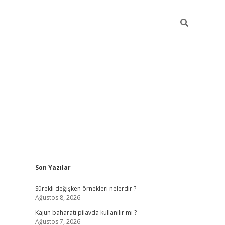
Sidebar
Son Yazılar
elexbet yeni giriş adresi
betexper.xyz
Sürekli değişken örnekleri nelerdir ?
Ağustos 8, 2026
Kajun baharatı pilavda kullanılır mı ?
Ağustos 7, 2026