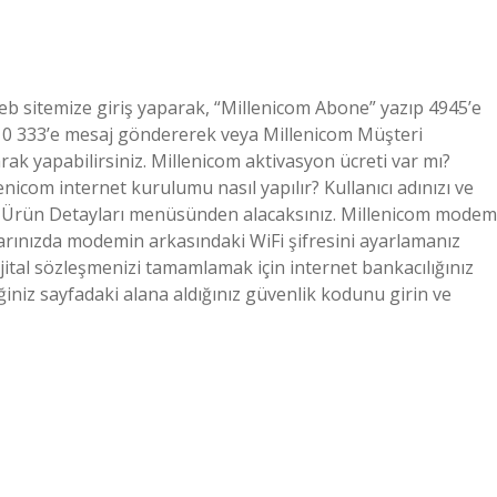
eb sitemize giriş yaparak, “Millenicom Abone” yazıp 4945’e
 333’e mesaj göndererek veya Millenicom Müşteri
rak yapabilirsiniz. Millenicom aktivasyon ücreti var mı?
nicom internet kurulumu nasıl yapılır? Kullanıcı adınızı ve
et Ürün Detayları menüsünden alacaksınız. Millenicom modem
yarınızda modemin arkasındaki WiFi şifresini ayarlamanız
Dijital sözleşmenizi tamamlamak için internet bankacılığınız
iğiniz sayfadaki alana aldığınız güvenlik kodunu girin ve