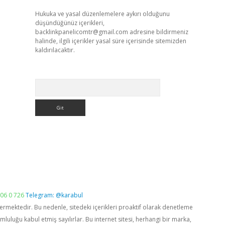
Hukuka ve yasal düzenlemelere aykırı olduğunu
düşündüğünüz içerikleri,
backlinkpanelicomtr@gmail.com
adresine bildirmeniz
halinde, ilgili içerikler yasal süre içerisinde sitemizden
kaldırılacaktır.
Arama
06 0 726
Telegram: @karabul
vermektedir. Bu nedenle, sitedeki içerikleri proaktif olarak denetleme
luğu kabul etmiş sayılırlar. Bu internet sitesi, herhangi bir marka,