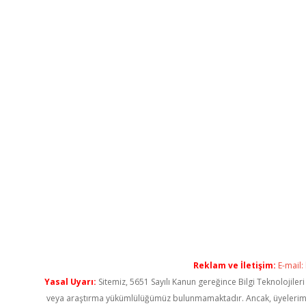
Reklam ve İletişim:
E-mail:
Yasal Uyarı:
Sitemiz, 5651 Sayılı Kanun gereğince Bilgi Teknolojiler
veya araştırma yükümlülüğümüz bulunmamaktadır. Ancak, üyelerimiz ya