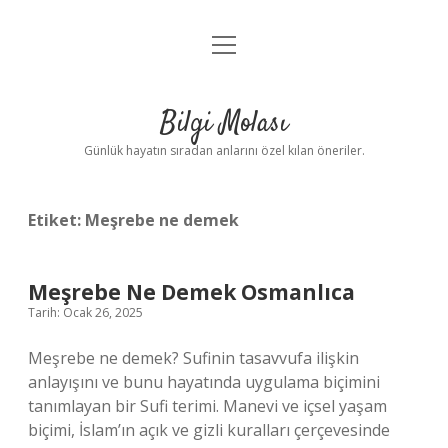
menüyü
Anasayfa
aç
Gizlilik Politikası
Bilgi Molası
Yasal Uyarı
Günlük hayatın sıradan anlarını özel kılan öneriler.
Hakkımızda
Etiket:
Meşrebe ne demek
Meşrebe Ne Demek Osmanlıca
Tarih: Ocak 26, 2025
Meşrebe ne demek? Sufinin tasavvufa ilişkin
anlayışını ve bunu hayatında uygulama biçimini
tanımlayan bir Sufi terimi. Manevi ve içsel yaşam
biçimi, İslam’ın açık ve gizli kuralları çerçevesinde