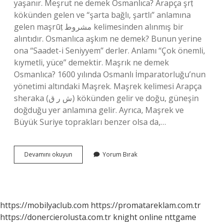
yaşanır. Meşrut ne demek Osmanlıca? Arapça şrṭ
kökünden gelen ve “şarta bağlı, şartlı” anlamına
gelen maşrūṭ مشروط kelimesinden alınmış bir
alıntıdır. Osmanlıca aşkım ne demek? Bunun yerine
ona “Saadet-i Seniyyem” derler. Anlamı “Çok önemli,
kıymetli, yüce” demektir. Maşrık ne demek
Osmanlıca? 1600 yılında Osmanlı İmparatorluğu’nun
yönetimi altındaki Maşrek. Maşrek kelimesi Arapça
sheraka (ش ر ق) kökünden gelir ve doğu, güneşin
doğduğu yer anlamına gelir. Ayrıca, Maşrek ve
Büyük Suriye toprakları benzer olsa da,…
Meşrebe
Devamını okuyun
Yorum Bırak
Ne
Demek
Osmanlıca
https://mobilyaclub.com
https://promatareklam.com.tr
https://donercierolusta.com.tr
knight online
nttgame