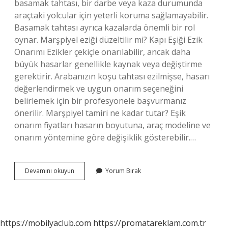
basamak tahtası, bir darbe veya kaza durumunda
araçtaki yolcular için yeterli koruma sağlamayabilir.
Basamak tahtası ayrıca kazalarda önemli bir rol
oynar. Marşpiyel eziği düzeltilir mi? Kapı Eşiği Ezik
Onarımı Ezikler çekiçle onarılabilir, ancak daha
büyük hasarlar genellikle kaynak veya değiştirme
gerektirir. Arabanızın koşu tahtası ezilmişse, hasarı
değerlendirmek ve uygun onarım seçeneğini
belirlemek için bir profesyonele başvurmanız
önerilir. Marşpiyel tamiri ne kadar tutar? Eşik
onarım fiyatları hasarın boyutuna, araç modeline ve
onarım yöntemine göre değişiklik gösterebilir.…
Marşpiyel
Devamını okuyun
Yorum Bırak
Göçüğü
Düzeltilir
Mi
https://mobilyaclub.com
https://promatareklam.com.tr