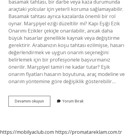
basamak tahtası, bir darbe veya kaza durumunda
araçtaki yolcular için yeterli koruma sağlamayabilir.
Basamak tahtası ayrıca kazalarda önemli bir rol
oynar. Marşpiyel eziği düzeltilir mi? Kapı Eşiği Ezik
Onarımı Ezikler çekiçle onarılabilir, ancak daha
büyük hasarlar genellikle kaynak veya değiştirme
gerektirir. Arabanızın koşu tahtası ezilmişse, hasarı
değerlendirmek ve uygun onarım seçeneğini
belirlemek için bir profesyonele başvurmanız
önerilir. Marşpiyel tamiri ne kadar tutar? Eşik
onarım fiyatları hasarın boyutuna, araç modeline ve
onarım yöntemine göre değişiklik gösterebilir.…
Marşpiyel
Devamını okuyun
Yorum Bırak
Göçüğü
Düzeltilir
Mi
https://mobilyaclub.com
https://promatareklam.com.tr