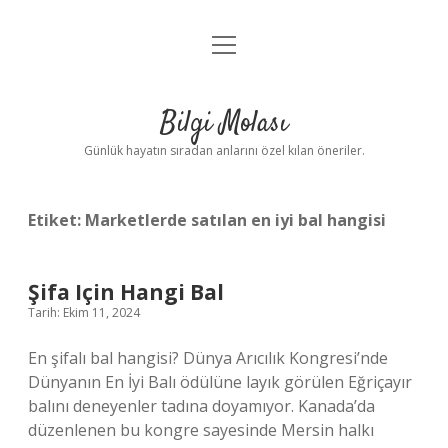
menüyü
Anasayfa
aç
Gizlilik Politikası
Bilgi Molası
Yasal Uyarı
Günlük hayatın sıradan anlarını özel kılan öneriler.
Hakkımızda
Etiket:
Marketlerde satılan en iyi bal hangisi
Şifa Için Hangi Bal
Tarih: Ekim 11, 2024
En şifalı bal hangisi? Dünya Arıcılık Kongresi’nde
Dünyanın En İyi Balı ödülüne layık görülen Eğriçayır
balını deneyenler tadına doyamıyor. Kanada’da
düzenlenen bu kongre sayesinde Mersin halkı