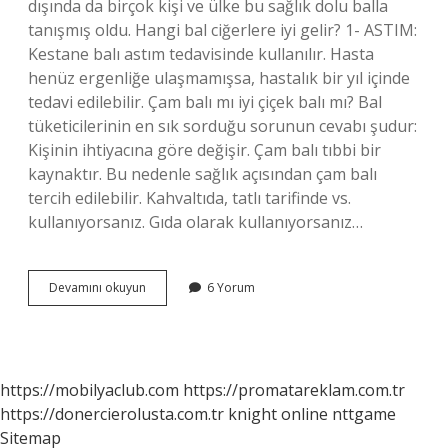
dışında da birçok kişi ve ülke bu sağlık dolu balla
tanışmış oldu. Hangi bal ciğerlere iyi gelir? 1- ASTIM:
Kestane balı astım tedavisinde kullanılır. Hasta
henüz ergenliğe ulaşmamışsa, hastalık bir yıl içinde
tedavi edilebilir. Çam balı mı iyi çiçek balı mı? Bal
tüketicilerinin en sık sorduğu sorunun cevabı şudur:
Kişinin ihtiyacına göre değişir. Çam balı tıbbi bir
kaynaktır. Bu nedenle sağlık açısından çam balı
tercih edilebilir. Kahvaltıda, tatlı tarifinde vs.
kullanıyorsanız. Gıda olarak kullanıyorsanız…
Şifa
Devamını okuyun
6 Yorum
Için
Hangi
Bal
https://mobilyaclub.com
https://promatareklam.com.tr
https://donercierolusta.com.tr
knight online
nttgame
Sitemap