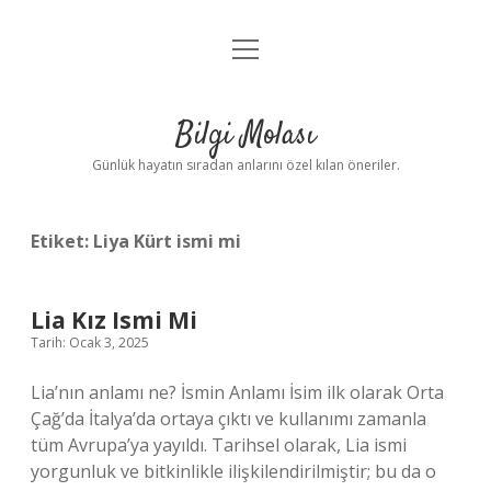
menüyü
Anasayfa
aç
Gizlilik Politikası
Bilgi Molası
Yasal Uyarı
Günlük hayatın sıradan anlarını özel kılan öneriler.
Hakkımızda
Etiket:
Liya Kürt ismi mi
Lia Kız Ismi Mi
Tarih: Ocak 3, 2025
Lia’nın anlamı ne? İsmin Anlamı İsim ilk olarak Orta
Çağ’da İtalya’da ortaya çıktı ve kullanımı zamanla
tüm Avrupa’ya yayıldı. Tarihsel olarak, Lia ismi
yorgunluk ve bitkinlikle ilişkilendirilmiştir; bu da o