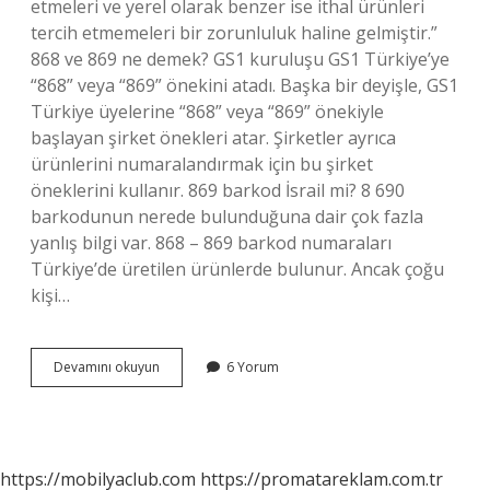
etmeleri ve yerel olarak benzer ise ithal ürünleri
tercih etmemeleri bir zorunluluk haline gelmiştir.”
868 ve 869 ne demek? GS1 kuruluşu GS1 Türkiye’ye
“868” veya “869” önekini atadı. Başka bir deyişle, GS1
Türkiye üyelerine “868” veya “869” önekiyle
başlayan şirket önekleri atar. Şirketler ayrıca
ürünlerini numaralandırmak için bu şirket
öneklerini kullanır. 869 barkod İsrail mi? 8 690
barkodunun nerede bulunduğuna dair çok fazla
yanlış bilgi var. 868 – 869 barkod numaraları
Türkiye’de üretilen ürünlerde bulunur. Ancak çoğu
kişi…
Türkiye
Devamını okuyun
6 Yorum
Barkod
No
Nedir
https://mobilyaclub.com
https://promatareklam.com.tr