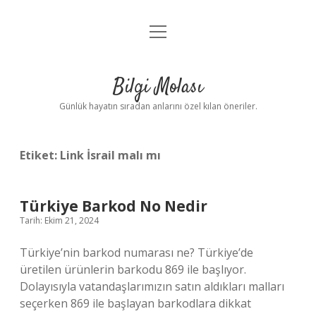
menüyü
Anasayfa
aç
Gizlilik Politikası
Bilgi Molası
Yasal Uyarı
Günlük hayatın sıradan anlarını özel kılan öneriler.
Hakkımızda
Etiket:
Link İsrail malı mı
Türkiye Barkod No Nedir
Tarih: Ekim 21, 2024
Türkiye’nin barkod numarası ne? Türkiye’de
üretilen ürünlerin barkodu 869 ile başlıyor.
Dolayısıyla vatandaşlarımızın satın aldıkları malları
seçerken 869 ile başlayan barkodlara dikkat