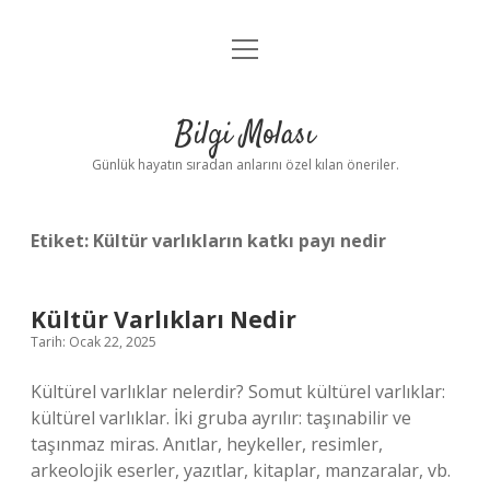
menüyü
Anasayfa
aç
Gizlilik Politikası
Bilgi Molası
Yasal Uyarı
Günlük hayatın sıradan anlarını özel kılan öneriler.
Hakkımızda
Etiket:
Kültür varlıkların katkı payı nedir
Kültür Varlıkları Nedir
Tarih: Ocak 22, 2025
Kültürel varlıklar nelerdir? Somut kültürel varlıklar:
kültürel varlıklar. İki gruba ayrılır: taşınabilir ve
taşınmaz miras. Anıtlar, heykeller, resimler,
arkeolojik eserler, yazıtlar, kitaplar, manzaralar, vb.