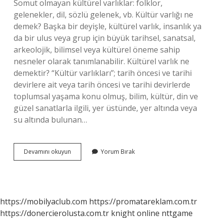
Somut olmayan kültürel varlıklar: folklor,
gelenekler, dil, sözlü gelenek, vb. Kültür varlığı ne
demek? Başka bir deyişle, kültürel varlık, insanlık ya
da bir ulus veya grup için büyük tarihsel, sanatsal,
arkeolojik, bilimsel veya kültürel öneme sahip
nesneler olarak tanımlanabilir. Kültürel varlık ne
demektir? “Kültür varlıkları”; tarih öncesi ve tarihi
devirlere ait veya tarih öncesi ve tarihi devirlerde
toplumsal yaşama konu olmuş, bilim, kültür, din ve
güzel sanatlarla ilgili, yer üstünde, yer altında veya
su altında bulunan…
Kültür
Devamını okuyun
Yorum Bırak
Varlıkları
Nedir
https://mobilyaclub.com
https://promatareklam.com.tr
https://donercierolusta.com.tr
knight online
nttgame