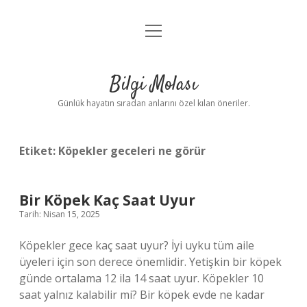
menüyü
Anasayfa
aç
Gizlilik Politikası
Bilgi Molası
Yasal Uyarı
Günlük hayatın sıradan anlarını özel kılan öneriler.
Hakkımızda
Etiket:
Köpekler geceleri ne görür
Bir Köpek Kaç Saat Uyur
Tarih: Nisan 15, 2025
Köpekler gece kaç saat uyur? İyi uyku tüm aile
üyeleri için son derece önemlidir. Yetişkin bir köpek
günde ortalama 12 ila 14 saat uyur. Köpekler 10
saat yalnız kalabilir mi? Bir köpek evde ne kadar