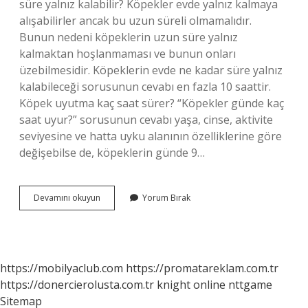
süre yalnız kalabilir? Köpekler evde yalnız kalmaya
alışabilirler ancak bu uzun süreli olmamalıdır.
Bunun nedeni köpeklerin uzun süre yalnız
kalmaktan hoşlanmaması ve bunun onları
üzebilmesidir. Köpeklerin evde ne kadar süre yalnız
kalabileceği sorusunun cevabı en fazla 10 saattir.
Köpek uyutma kaç saat sürer? “Köpekler günde kaç
saat uyur?” sorusunun cevabı yaşa, cinse, aktivite
seviyesine ve hatta uyku alanının özelliklerine göre
değişebilse de, köpeklerin günde 9…
Bir
Devamını okuyun
Yorum Bırak
Köpek
Kaç
Saat
Uyur
https://mobilyaclub.com
https://promatareklam.com.tr
https://donercierolusta.com.tr
knight online
nttgame
Sitemap