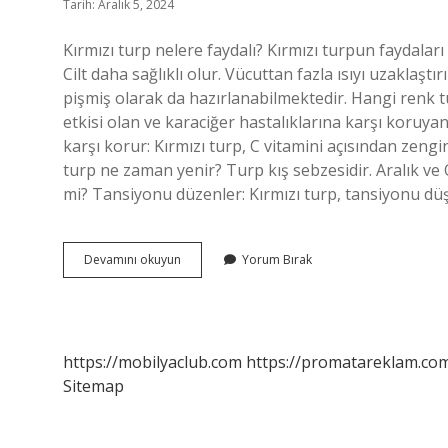
Tarih: Aralık 5, 2024
Kırmızı turp nelere faydalı? Kırmızı turpun faydalar
Cilt daha sağlıklı olur. Vücuttan fazla ısıyı uzaklaştır
pişmiş olarak da hazırlanabilmektedir. Hangi renk t
etkisi olan ve karaciğer hastalıklarına karşı koruyan
karşı korur: Kırmızı turp, C vitamini açısından zengi
turp ne zaman yenir? Turp kış sebzesidir. Aralık ve 
mi? Tansiyonu düzenler: Kırmızı turp, tansiyonu 
Kırmızı
Devamını okuyun
Yorum Bırak
Turp
Neye
Iyi
Gelir
https://mobilyaclub.com
https://promatareklam.com
Sitemap