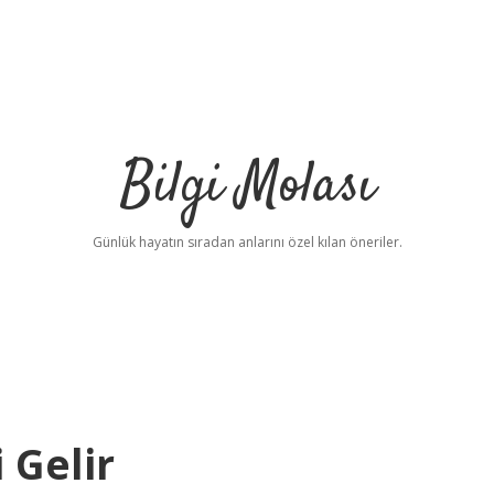
Bilgi Molası
Günlük hayatın sıradan anlarını özel kılan öneriler.
 Gelir