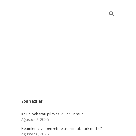
Sidebar
Son Yazılar
elexbet yeni giriş adresi
betexper.xyz
Kajun baharatı pilavda kullanılır mı ?
Ağustos 7, 2026
Betimleme ve benzetme arasındaki fark nedir ?
Ağustos 6, 2026