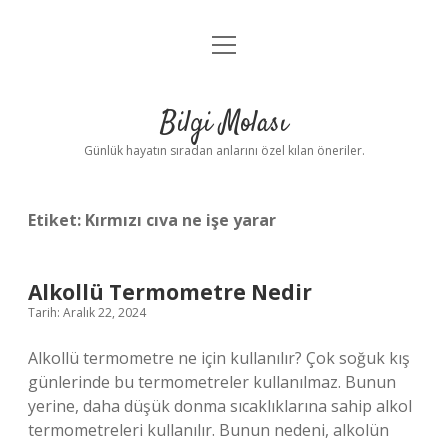
menüyü
Anasayfa
aç
Gizlilik Politikası
Bilgi Molası
Yasal Uyarı
Günlük hayatın sıradan anlarını özel kılan öneriler.
Hakkımızda
Etiket:
Kırmızı cıva ne işe yarar
Alkollü Termometre Nedir
Tarih: Aralık 22, 2024
Alkollü termometre ne için kullanılır? Çok soğuk kış
günlerinde bu termometreler kullanılmaz. Bunun
yerine, daha düşük donma sıcaklıklarına sahip alkol
termometreleri kullanılır. Bunun nedeni, alkolün