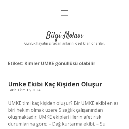
menüyü
Anasayfa
aç
Gizlilik Politikası
Bilgi Molası
Yasal Uyarı
Günlük hayatın sıradan anlarını özel kılan öneriler.
Hakkımızda
Etiket:
Kimler UMKE gönüllüsü olabilir
Umke Ekibi Kaç Kişiden Oluşur
Tarih: Ekim 16, 2024
UMKE timi kaç kişiden oluşur? Bir UMKE ekibi en az
biri hekim olmak üzere 5 sağlık çalışanından
oluşmaktadır. UMKE ekipleri illerin afet risk
durumlarına göre; – Dağ kurtarma ekibi, – Su