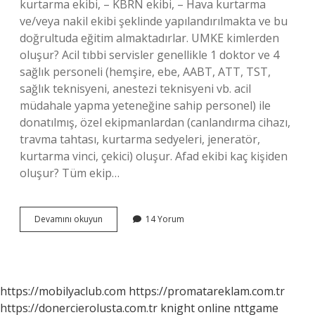
kurtarma ekibi, – KBRN ekibi, – Hava kurtarma
ve/veya nakil ekibi şeklinde yapılandırılmakta ve bu
doğrultuda eğitim almaktadırlar. UMKE kimlerden
oluşur? Acil tıbbi servisler genellikle 1 doktor ve 4
sağlık personeli (hemşire, ebe, AABT, ATT, TST,
sağlık teknisyeni, anestezi teknisyeni vb. acil
müdahale yapma yeteneğine sahip personel) ile
donatılmış, özel ekipmanlardan (canlandırma cihazı,
travma tahtası, kurtarma sedyeleri, jeneratör,
kurtarma vinci, çekici) oluşur. Afad ekibi kaç kişiden
oluşur? Tüm ekip…
Umke
Devamını okuyun
14 Yorum
Ekibi
Kaç
Kişiden
Oluşur
https://mobilyaclub.com
https://promatareklam.com.tr
https://donercierolusta.com.tr
knight online
nttgame