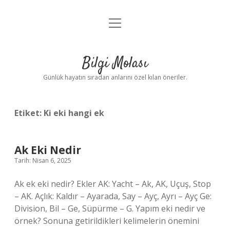
menüyü
Anasayfa
aç
Gizlilik Politikası
Bilgi Molası
Yasal Uyarı
Günlük hayatın sıradan anlarını özel kılan öneriler.
Hakkımızda
Etiket:
Ki eki hangi ek
Ak Eki Nedir
Tarih: Nisan 6, 2025
Ak ek eki nedir? Ekler AK: Yacht – Ak, AK, Uçuş, Stop
– AK. Açlık: Kaldır – Ayarada, Say – Ayç, Ayrı – Ayç Ge:
Division, Bil – Ge, Süpürme – G. Yapım eki nedir ve
örnek? Sonuna getirildikleri kelimelerin önemini