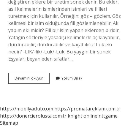
değiştiren eklere bir üretim sonek denir. Bu ekler,
asil kelimelerin isimlerinden isimleri ve fiilleri
türetmek için kullanılır. Örneğin: göz – gözlem. Göz
kelimesi bir isim olduğunda fiil gözlemlenebilir. Ak
yapım eki midir? Fiil bir isim yapan eklerden biridir.
Yatağın sözleriyle yasadışı kelimelerle açıklayabilir,
durdurabilir, durdurabilir ve kaçabiliriz. Luk eki
nedir? -LIK/-lik/-Luk/-Lük: Bu yaygın bir sonek.
Eşyaları beyan eden sıfatlar…
Ak
Devamını okuyun
Yorum Bırak
Eki
Nedir
https://mobilyaclub.com
https://promatareklam.com.tr
https://donercierolusta.com.tr
knight online
nttgame
Sitemap