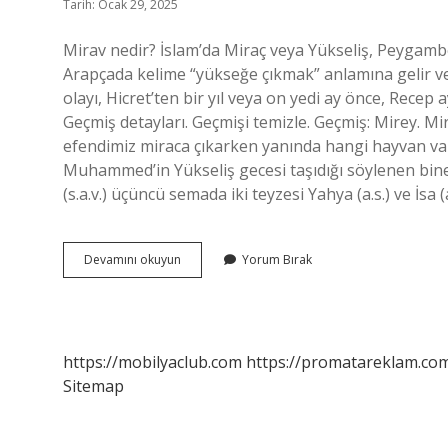
Tarih: Ocak 29, 2025
Mirav nedir? İslam’da Miraç veya Yükseliş, Peygambe
Arapçada kelime “yükseğe çıkmak” anlamına gelir v
olayı, Hicret’ten bir yıl veya on yedi ay önce, Recep 
Geçmiş detayları. Geçmişi temizle. Geçmiş: Mirey.
efendimiz miraca çıkarken yanında hangi hayvan vardı? 
Muhammed’in Yükseliş gecesi taşıdığı söylenen bin
(s.a.v.) üçüncü semada iki teyzesi Yahya (a.s.) ve İsa 
Mirav
Devamını okuyun
Yorum Bırak
Ne
Demek
https://mobilyaclub.com
https://promatareklam.com
Sitemap