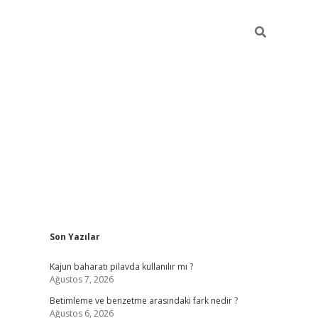
Sidebar
Son Yazılar
elexbet yeni giriş adresi
betexper.xyz
Kajun baharatı pilavda kullanılır mı ?
Ağustos 7, 2026
Betimleme ve benzetme arasındaki fark nedir ?
Ağustos 6, 2026