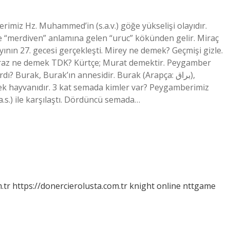
rimiz Hz. Muhammed’in (s.a.v.) göğe yükselişi olayıdır.
e “merdiven” anlamına gelen “uruc” kökünden gelir. Miraç
ayının 27. gecesi gerçekleşti. Mirey ne demek? Geçmişi gizle.
 Miraz ne demek TDK? Kürtçe; Murat demektir. Peygamber
Burak, Burak’ın annesidir. Burak (Arapça: براق),
ek hayvanıdır. 3 kat semada kimler var? Peygamberimiz
(a.s.) ile karşılaştı. Dördüncü semada…
.tr
https://donercierolusta.com.tr
knight online
nttgame