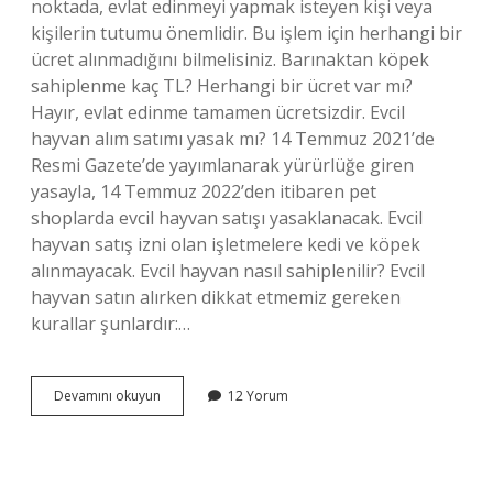
noktada, evlat edinmeyi yapmak isteyen kişi veya
kişilerin tutumu önemlidir. Bu işlem için herhangi bir
ücret alınmadığını bilmelisiniz. Barınaktan köpek
sahiplenme kaç TL? Herhangi bir ücret var mı?
Hayır, evlat edinme tamamen ücretsizdir. Evcil
hayvan alım satımı yasak mı? 14 Temmuz 2021’de
Resmi Gazete’de yayımlanarak yürürlüğe giren
yasayla, 14 Temmuz 2022’den itibaren pet
shoplarda evcil hayvan satışı yasaklanacak. Evcil
hayvan satış izni olan işletmelere kedi ve köpek
alınmayacak. Evcil hayvan nasıl sahiplenilir? Evcil
hayvan satın alırken dikkat etmemiz gereken
kurallar şunlardır:…
Evcil
Devamını okuyun
12 Yorum
Hayvan
Sahiplendirme
Ilanları
Paralı