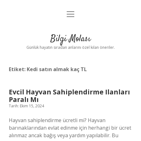
menüyü
Anasayfa
aç
Gizlilik Politikası
Bilgi Molası
Yasal Uyarı
Günlük hayatın sıradan anlarını özel kılan öneriler.
Hakkımızda
Etiket:
Kedi satın almak kaç TL
Evcil Hayvan Sahiplendirme Ilanları
Paralı Mı
Tarih: Ekim 15, 2024
Hayvan sahiplendirme ücretli mi? Hayvan
barınaklarından evlat edinme için herhangi bir ücret
alınmaz ancak bağış veya yardım yapılabilir. Bu