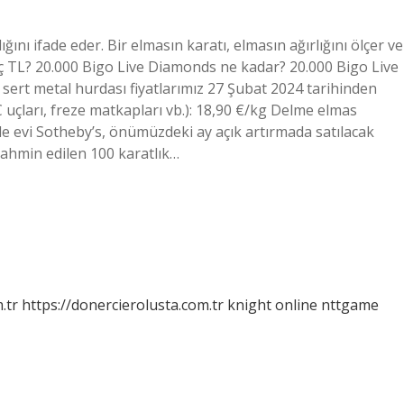
ğını ifade eder. Bir elmasın karatı, elmasın ağırlığını ölçer ve
kaç TL? 20.000 Bigo Live Diamonds ne kadar? 20.000 Bigo Live
sert metal hurdası fiyatlarımız 27 Şubat 2024 tarihinden
C uçları, freze matkapları vb.): 18,90 €/kg Delme elmas
e evi Sotheby’s, önümüzdeki ay açık artırmada satılacak
tahmin edilen 100 karatlık…
.tr
https://donercierolusta.com.tr
knight online
nttgame