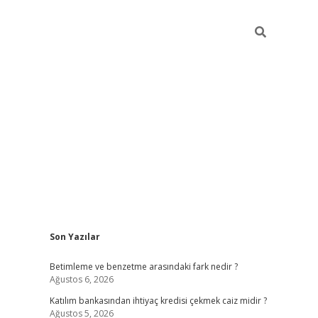
Sidebar
Son Yazılar
elexbet yeni giriş a
Betimleme ve benzetme arasındaki fark nedir ?
Ağustos 6, 2026
Katılım bankasından ihtiyaç kredisi çekmek caiz midir ?
Ağustos 5, 2026