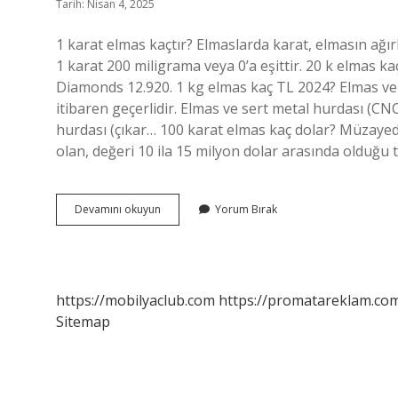
Tarih: Nisan 4, 2025
1 karat elmas kaçtır? Elmaslarda karat, elmasın ağırlı
1 karat 200 miligrama veya 0’a eşittir. 20 k elmas 
Diamonds 12.920. 1 kg elmas kaç TL 2024? Elmas ve 
itibaren geçerlidir. Elmas ve sert metal hurdası (CN
hurdası (çıkar… 100 karat elmas kaç dolar? Müzayed
olan, değeri 10 ila 15 milyon dolar arasında olduğu 
15
Devamını okuyun
Yorum Bırak
Karat
Elmas
Kaç
Tl
https://mobilyaclub.com
https://promatareklam.com
Sitemap