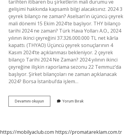
tarihten itibaren bu şirketlerin mali durumu ve
gelişimi hakkında kapsamlı bilgi alacaksınız. 2024 3
çeyrek bilanço ne zaman? Aselsan’ın üçüncü çeyrek
mali dönemi 15 Ekim 2024’te başlıyor. THY bilanço
tarihi 2024 ne zaman? Türk Hava Yolları A.O., 2024
yılının ikinci çeyreğini 37.326.000.000 TL net kârla
kapattı. (THYAO) Üçüncü çeyrek sonuçlarının 4
Kasım 2024’te açıklanması bekleniyor. 2 çeyrek
bilanço Tarihi 2024 Ne Zaman? 2024 yılının ikinci
çeyreğine ilişkin raporlama sezonu 22 Temmuz’da
başlıyor. Şirket bilançoları ne zaman açıklanacak
2024? Borsa İstanbul’da işlem…
2024
Devamını okuyun
Yorum Bırak
Bilançolar
Ne
Zaman
Açıklanacak
https://mobilyaclub.com
https://promatareklam.com.tr