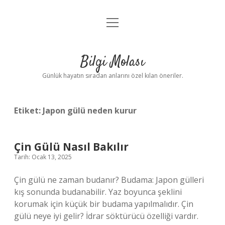
menüyü
Anasayfa
aç
Gizlilik Politikası
Bilgi Molası
Yasal Uyarı
Günlük hayatın sıradan anlarını özel kılan öneriler.
Hakkımızda
Etiket:
Japon gülü neden kurur
Çin Gülü Nasıl Bakılır
Tarih: Ocak 13, 2025
Çin gülü ne zaman budanır? Budama: Japon gülleri
kış sonunda budanabilir. Yaz boyunca şeklini
korumak için küçük bir budama yapılmalıdır. Çin
gülü neye iyi gelir? İdrar söktürücü özelliği vardır.