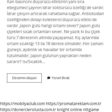
Kan basıncını düşürücü etkisinin yanı sıra
ebegümeci çayının idrar söktürücü özelliği de vardır.
İdrar çıkışını artırarak rahatlama sağlar. Antioksidan
özelliğinden dolayı kolesterol düşürücü etkisi de
vardır. Japon gülü hangi ortamı sever? Japon gülü
çiçekleri sıcak ortamları sever. Ne yazık ki bu çiçek
türü 7 derecenin altında yaşayamaz. Kış aylarında
ortam sıcaklığı 13 ila 18 derece olmalıdır. Her zaman
güneşli, aydınlık ve havadar bir ortamda
tutulmalıdır. Japon gülünün yaprakları neden
sararır? Isı/Sıcaklık…
Çin
Devamını okuyun
Yorum Bırak
Gülü
Nasıl
Bakılır
https://mobilyaclub.com
https://promatareklam.com.tr
https://donercierolusta.com.tr
knight online
nttgame