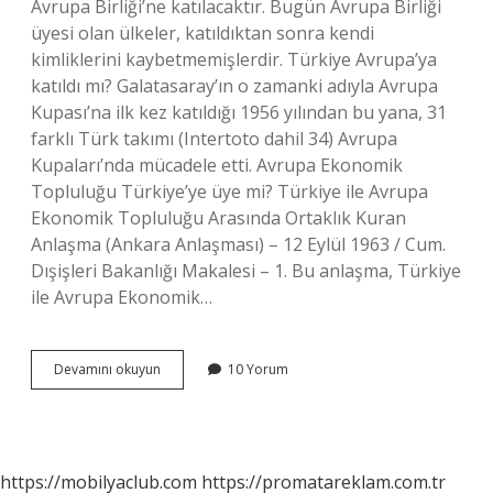
Avrupa Birliği’ne katılacaktır. Bugün Avrupa Birliği
üyesi olan ülkeler, katıldıktan sonra kendi
kimliklerini kaybetmemişlerdir. Türkiye Avrupa’ya
katıldı mı? Galatasaray’ın o zamanki adıyla Avrupa
Kupası’na ilk kez katıldığı 1956 yılından bu yana, 31
farklı Türk takımı (Intertoto dahil 34) Avrupa
Kupaları’nda mücadele etti. Avrupa Ekonomik
Topluluğu Türkiye’ye üye mi? Türkiye ile Avrupa
Ekonomik Topluluğu Arasında Ortaklık Kuran
Anlaşma (Ankara Anlaşması) – 12 Eylül 1963 / Cum.
Dışişleri Bakanlığı Makalesi – 1. Bu anlaşma, Türkiye
ile Avrupa Ekonomik…
Türkiye
Devamını okuyun
10 Yorum
Ab
Katıldı
Mı
https://mobilyaclub.com
https://promatareklam.com.tr