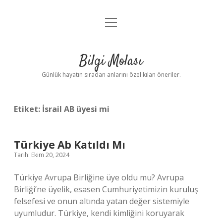
menüyü
Anasayfa
aç
Gizlilik Politikası
Bilgi Molası
Yasal Uyarı
Günlük hayatın sıradan anlarını özel kılan öneriler.
Hakkımızda
Etiket:
İsrail AB üyesi mi
Türkiye Ab Katıldı Mı
Tarih: Ekim 20, 2024
Türkiye Avrupa Birliğine üye oldu mu? Avrupa
Birliği’ne üyelik, esasen Cumhuriyetimizin kuruluş
felsefesi ve onun altında yatan değer sistemiyle
uyumludur. Türkiye, kendi kimliğini koruyarak