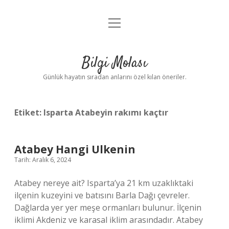
menüyü
Anasayfa
aç
Gizlilik Politikası
Bilgi Molası
Yasal Uyarı
Günlük hayatın sıradan anlarını özel kılan öneriler.
Hakkımızda
Etiket:
Isparta Atabeyin rakımı kaçtır
Atabey Hangi Ulkenin
Tarih: Aralık 6, 2024
Atabey nereye ait? Isparta’ya 21 km uzaklıktaki
ilçenin kuzeyini ve batısını Barla Dağı çevreler.
Dağlarda yer yer meşe ormanları bulunur. İlçenin
iklimi Akdeniz ve karasal iklim arasındadır. Atabey