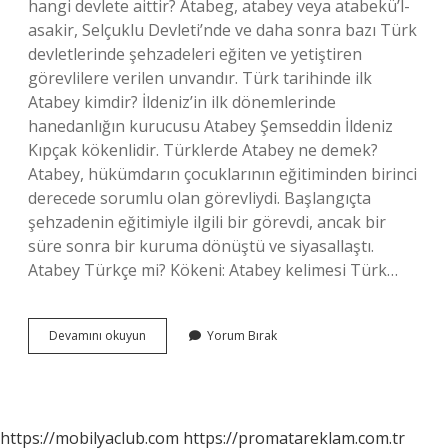
hangi devlete aittir? Atabeg, atabey veya atabekü’l-
asakir, Selçuklu Devleti’nde ve daha sonra bazı Türk
devletlerinde şehzadeleri eğiten ve yetiştiren
görevlilere verilen unvandır. Türk tarihinde ilk
Atabey kimdir? İldeniz’in ilk dönemlerinde
hanedanlığın kurucusu Atabey Şemseddin İldeniz
Kıpçak kökenlidir. Türklerde Atabey ne demek?
Atabey, hükümdarın çocuklarının eğitiminden birinci
derecede sorumlu olan görevliydi. Başlangıçta
şehzadenin eğitimiyle ilgili bir görevdi, ancak bir
süre sonra bir kuruma dönüştü ve siyasallaştı.
Atabey Türkçe mi? Kökeni: Atabey kelimesi Türk…
Atabey
Devamını okuyun
Yorum Bırak
Hangi
Ulkenin
https://mobilyaclub.com
https://promatareklam.com.tr