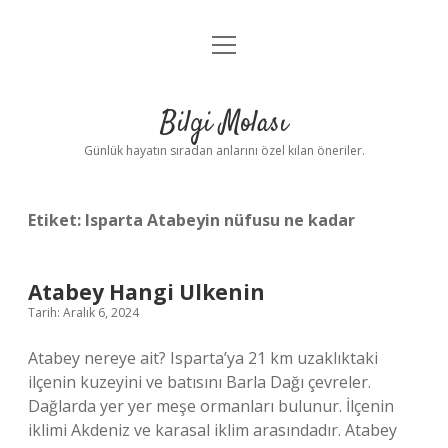
menüyü
Anasayfa
aç
Gizlilik Politikası
Bilgi Molası
Yasal Uyarı
Günlük hayatın sıradan anlarını özel kılan öneriler.
Hakkımızda
Etiket:
Isparta Atabeyin nüfusu ne kadar
Atabey Hangi Ulkenin
Tarih: Aralık 6, 2024
Atabey nereye ait? Isparta’ya 21 km uzaklıktaki
ilçenin kuzeyini ve batısını Barla Dağı çevreler.
Dağlarda yer yer meşe ormanları bulunur. İlçenin
iklimi Akdeniz ve karasal iklim arasındadır. Atabey