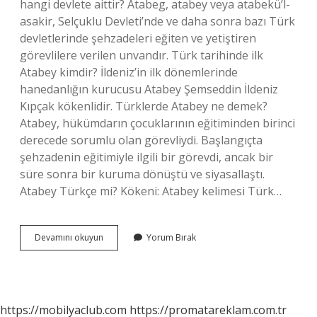
hangi devlete aittir? Atabeg, atabey veya atabekü’l-
asakir, Selçuklu Devleti’nde ve daha sonra bazı Türk
devletlerinde şehzadeleri eğiten ve yetiştiren
görevlilere verilen unvandır. Türk tarihinde ilk
Atabey kimdir? İldeniz’in ilk dönemlerinde
hanedanlığın kurucusu Atabey Şemseddin İldeniz
Kıpçak kökenlidir. Türklerde Atabey ne demek?
Atabey, hükümdarın çocuklarının eğitiminden birinci
derecede sorumlu olan görevliydi. Başlangıçta
şehzadenin eğitimiyle ilgili bir görevdi, ancak bir
süre sonra bir kuruma dönüştü ve siyasallaştı.
Atabey Türkçe mi? Kökeni: Atabey kelimesi Türk…
Atabey
Devamını okuyun
Yorum Bırak
Hangi
Ulkenin
https://mobilyaclub.com
https://promatareklam.com.tr