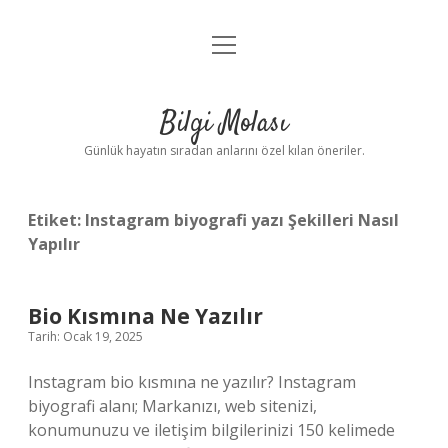
menüyü
Anasayfa
aç
Gizlilik Politikası
Bilgi Molası
Yasal Uyarı
Günlük hayatın sıradan anlarını özel kılan öneriler.
Hakkımızda
Etiket:
Instagram biyografi yazı Şekilleri Nasıl
Yapılır
Bio Kısmına Ne Yazılır
Tarih: Ocak 19, 2025
Instagram bio kısmına ne yazılır? Instagram
biyografi alanı; Markanızı, web sitenizi,
konumunuzu ve iletişim bilgilerinizi 150 kelimede