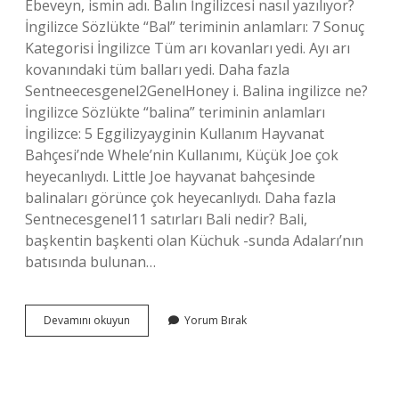
Ebeveyn, ismin adı. Balın İngilizcesi nasıl yazılıyor?
İngilizce Sözlükte “Bal” teriminin anlamları: 7 Sonuç
Kategorisi İngilizce Tüm arı kovanları yedi. Ayı arı
kovanındaki tüm balları yedi. Daha fazla
Sentneecesgenel2GenelHoney i. Balina ingilizce ne?
İngilizce Sözlükte “balina” teriminin anlamları
İngilizce: 5 Eggilizyayginin Kullanım Hayvanat
Bahçesi’nde Whele’nin Kullanımı, Küçük Joe çok
heyecanlıydı. Little Joe hayvanat bahçesinde
balinaları görünce çok heyecanlıydı. Daha fazla
Sentnecesgenel11 satırları Bali nedir? Bali,
başkentin başkenti olan Küchuk -sunda Adaları’nın
batısında bulunan…
Bali
Devamını okuyun
Yorum Bırak
Ingilizce
Ne
Demek