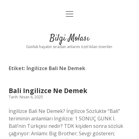
menüyü
Anasayfa
aç
Gizlilik Politikası
Bilgi Molası
Yasal Uyarı
Günlük hayatın sıradan anlarını özel kılan öneriler.
Hakkımızda
Etiket:
İngilizce Bali Ne Demek
Bali Ingilizce Ne Demek
Tarih: Nisan 6, 2025
İngilizce Bali Ne Demek? İngilizce Sözlükte “Bali”
teriminin anlamları İngilizce: 1 SONUÇ GUNK İ.
Bali’nin Türkçesi nedir? TDK kişiden sonra sözlük
çağırıyor: Anlamı: Big Brother; Sevgi gösteren;