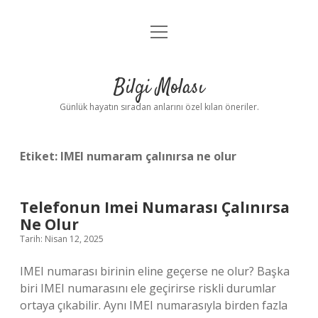
menüyü
Anasayfa
aç
Gizlilik Politikası
Bilgi Molası
Yasal Uyarı
Günlük hayatın sıradan anlarını özel kılan öneriler.
Hakkımızda
Etiket:
IMEI numaram çalınırsa ne olur
Telefonun Imei Numarası Çalınırsa
Ne Olur
Tarih: Nisan 12, 2025
IMEI numarası birinin eline geçerse ne olur? Başka
biri IMEI numarasını ele geçirirse riskli durumlar
ortaya çıkabilir. Aynı IMEI numarasıyla birden fazla