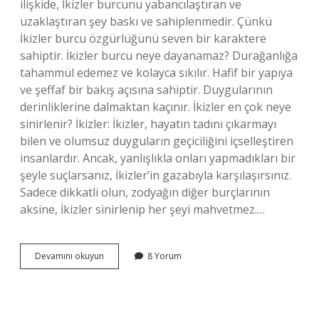
ilişkide, İkizler burcunu yabancılaştıran ve
uzaklaştıran şey baskı ve sahiplenmedir. Çünkü
İkizler burcu özgürlüğünü seven bir karaktere
sahiptir. İkizler burcu neye dayanamaz? Durağanlığa
tahammül edemez ve kolayca sıkılır. Hafif bir yapıya
ve şeffaf bir bakış açısına sahiptir. Duygularının
derinliklerine dalmaktan kaçınır. İkizler en çok neye
sinirlenir? İkizler: İkizler, hayatın tadını çıkarmayı
bilen ve olumsuz duyguların geçiciliğini içselleştiren
insanlardır. Ancak, yanlışlıkla onları yapmadıkları bir
şeyle suçlarsanız, İkizler’in gazabıyla karşılaşırsınız.
Sadece dikkatli olun, zodyağın diğer burçlarının
aksine, İkizler sinirlenip her şeyi mahvetmez.…
İKizler
Devamını okuyun
8 Yorum
Burcunun
En
Nefret
Ettiği