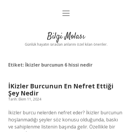
menüyü
Anasayfa
aç
Gizlilik Politikası
Bilgi Molası
Yasal Uyarı
Günlük hayatın sıradan anlarını özel kılan öneriler.
Hakkımızda
Etiket:
İkizler burcunun 6 hissi nedir
İKizler Burcunun En Nefret Ettiği
Şey Nedir
Tarih: Ekim 11, 2024
İkizler burcu nelerden nefret eder? İkizler burcunun
hoşlanmadığı şeyler söz konusu olduğunda, baskı
ve sahiplenme listenin başında gelir. Özellikle bir