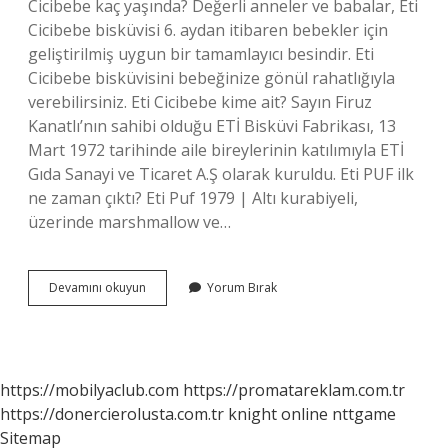
Cicibebe kaç yaşında? Değerli anneler ve babalar, Eti
Cicibebe bisküvisi 6. aydan itibaren bebekler için
geliştirilmiş uygun bir tamamlayıcı besindir. Eti
Cicibebe bisküvisini bebeğinize gönül rahatlığıyla
verebilirsiniz. Eti Cicibebe kime ait? Sayın Firuz
Kanatlı’nın sahibi olduğu ETİ Bisküvi Fabrikası, 13
Mart 1972 tarihinde aile bireylerinin katılımıyla ETİ
Gıda Sanayi ve Ticaret A.Ş olarak kuruldu. Eti PUF ilk
ne zaman çıktı? Eti Puf 1979 | Altı kurabiyeli,
üzerinde marshmallow ve…
Cicibebe
Devamını okuyun
Yorum Bırak
Ilk
Ne
Zaman
Çıktı
https://mobilyaclub.com
https://promatareklam.com.tr
https://donercierolusta.com.tr
knight online
nttgame
Sitemap