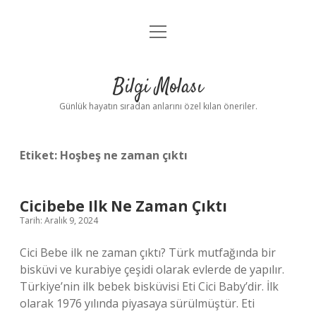
menüyü
Anasayfa
aç
Gizlilik Politikası
Bilgi Molası
Yasal Uyarı
Günlük hayatın sıradan anlarını özel kılan öneriler.
Hakkımızda
Etiket:
Hoşbeş ne zaman çıktı
Cicibebe Ilk Ne Zaman Çıktı
Tarih: Aralık 9, 2024
Cici Bebe ilk ne zaman çıktı? Türk mutfağında bir
bisküvi ve kurabiye çeşidi olarak evlerde de yapılır.
Türkiye’nin ilk bebek bisküvisi Eti Cici Baby’dir. İlk
olarak 1976 yılında piyasaya sürülmüştür. Eti