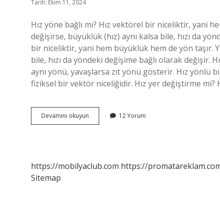
Tarih: Ekim 11, 2024
Hız yöne bağlı mı? Hız vektörel bir niceliktir, yani 
değişirse, büyüklük (hız) aynı kalsa bile, hızı da y
bir niceliktir, yani hem büyüklük hem de yön taşır. Y
bile, hızı da yöndeki değişime bağlı olarak değişir. 
aynı yönü, yavaşlarsa zıt yönü gösterir. Hız yönlü
fiziksel bir vektör niceliğidir. Hız yer değiştirme mi? 
Hız
Devamını okuyun
12 Yorum
Yönlü
Müdür
https://mobilyaclub.com
https://promatareklam.com
Sitemap