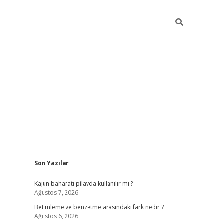
Sidebar
Son Yazılar
elexbet yeni giriş adresi
betexper.xyz
Kajun baharatı pilavda kullanılır mı ?
Ağustos 7, 2026
Betimleme ve benzetme arasındaki fark nedir ?
Ağustos 6, 2026