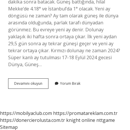
dakika sonra batacak. Güneş battığında, hilal
Mekke’de 4.18° ve İstanbul’da 1° olacak. Yeni ay
döngüsü ne zaman? Ay tam olarak güneş ile dünya
arasında olduğunda, parlak tarafı dünyadan
görünmez. Bu evreye yeni ay denir. Dolunay
yaklaşık iki hafta sonra ortaya çıkar. İlk yeni aydan
29,5 gün sonra ay tekrar güneşi geçer ve yeni ay
tekrar ortaya çıkar. Kırmızı dolunay ne zaman 2024?
Süper kanlı ay tutulması 17-18 Eylül 2024 gecesi
Dünya, Güneş…
Son
Devamını okuyun
Yorum Bırak
Dördün
Ne
Zaman
2024
https://mobilyaclub.com
https://promatareklam.com.tr
https://donercierolusta.com.tr
knight online
nttgame
Sitemap