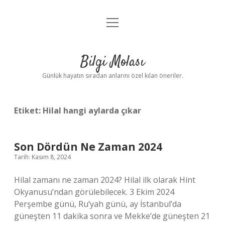
menüyü
Anasayfa
aç
Gizlilik Politikası
Bilgi Molası
Yasal Uyarı
Günlük hayatın sıradan anlarını özel kılan öneriler.
Hakkımızda
Etiket:
Hilal hangi aylarda çıkar
Son Dördün Ne Zaman 2024
Tarih: Kasım 8, 2024
Hilal zamanı ne zaman 2024? Hilal ilk olarak Hint
Okyanusu’ndan görülebilecek. 3 Ekim 2024
Perşembe günü, Ru’yah günü, ay İstanbul’da
güneşten 11 dakika sonra ve Mekke’de güneşten 21