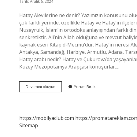
Tarih: Aralık 6, 2024
Hatay Alevilerine ne denir? Yazımızın konusunu oluş
çok farklı yerinde, özellikle Hatay ve Hatay’ın ilçele
Nusayrüik, İslam’ın ortodoks anlayışından farklı dini
senkretiktir. Ali’nin Allah olduğuna ve mevcut haliyl
kaynak eseri Kitap d-Mecmu’dur. Hatay’ın neresi Ale
Antakya, Samandağ, Harbiye, Armutlu, Adana, Tars
Hatay arabı nedir? Hatay ve Çukurova’da yaşayanla
Kuzey Mezopotamya Arapçası konuşurlar.…
Hatay
Devamını okuyun
Yorum Bırak
Alevilere
Ne
Denir
https://mobilyaclub.com
https://promatareklam.com
Sitemap