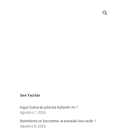
Sidebar
Son Yazılar
elexbet yeni giriş adresi
betexper.xyz
Kajun baharatı pilavda kullanılır mı ?
Ağustos 7, 2026
Betimleme ve benzetme arasındaki fark nedir ?
Ağustos 6, 2026