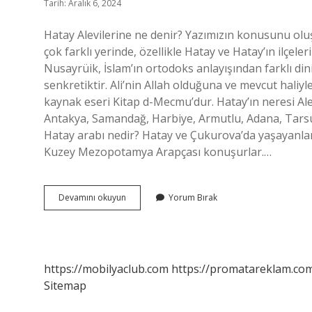
Tarih: Aralık 6, 2024
Hatay Alevilerine ne denir? Yazımızın konusunu oluş
çok farklı yerinde, özellikle Hatay ve Hatay’ın ilçele
Nusayrüik, İslam’ın ortodoks anlayışından farklı dini
senkretiktir. Ali’nin Allah olduğuna ve mevcut haliyl
kaynak eseri Kitap d-Mecmu’dur. Hatay’ın neresi Ale
Antakya, Samandağ, Harbiye, Armutlu, Adana, Tars
Hatay arabı nedir? Hatay ve Çukurova’da yaşayanla
Kuzey Mezopotamya Arapçası konuşurlar.…
Hatay
Devamını okuyun
Yorum Bırak
Alevilere
Ne
Denir
https://mobilyaclub.com
https://promatareklam.com
Sitemap