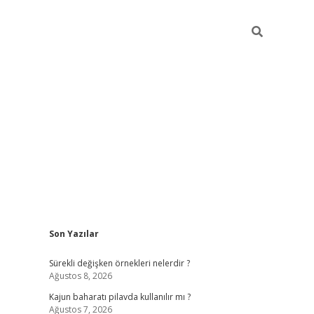
Sidebar
Son Yazılar
elexbet yeni giriş adresi
betexper.xyz
Sürekli değişken örnekleri nelerdir ?
Ağustos 8, 2026
Kajun baharatı pilavda kullanılır mı ?
Ağustos 7, 2026