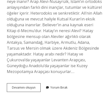
neye inanır? Arap Alevi-Nusayrüik, İslam’ın ortodoks
anlayışından farklı dini inançlar, tutumlar ve kültürel
öğeler içerir. Heterodoks ve senkretiktir. Ali’nin Allah
olduğuna ve mevcut haliyle Kutsal Kuran’ın eksik
olduğuna inanırlar. Believer’in ana kaynak eseri
Kitap d-Mecmu’dur. Hatay’ın neresi Alevi? Hatay
bölgesine mensup olan Aleviler ağırlıklı olarak
Antakya, Samandağ, Harbiye, Armutlu, Adana,
Tarsus ve Mersin olmak üzere Akdeniz Bölgesinde
yaşamaktadır. Hatay arabı nedir? Hatay ve
Çukurova’da yaşayanlar Levanten Arapçası,
Güneydoğu Anadolu’da yaşayanlar ise Kuzey
Mezopotamya Arapçası konuşurlar.…
Hatay
Devamını okuyun
Yorum Bırak
Alevilere
Ne
Denir