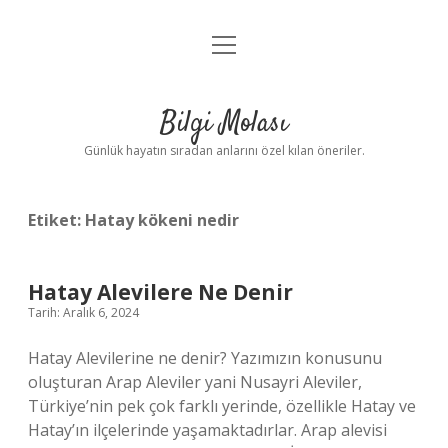
menüyü
Anasayfa
aç
Gizlilik Politikası
Bilgi Molası
Yasal Uyarı
Günlük hayatın sıradan anlarını özel kılan öneriler.
Hakkımızda
Etiket:
Hatay kökeni nedir
Hatay Alevilere Ne Denir
Tarih: Aralık 6, 2024
Hatay Alevilerine ne denir? Yazımızın konusunu
oluşturan Arap Aleviler yani Nusayri Aleviler,
Türkiye’nin pek çok farklı yerinde, özellikle Hatay ve
Hatay’ın ilçelerinde yaşamaktadırlar. Arap alevisi