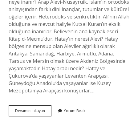
neye inanır? Arap Alevi-Nusayrüik, İslam’ın ortodoks
anlayışından farklı dini inançlar, tutumlar ve kültürel
öğeler içerir. Heterodoks ve senkretiktir. Ali’nin Allah
olduğuna ve mevcut haliyle Kutsal Kuran’ın eksik
olduğuna inanırlar. Believer’in ana kaynak eseri
Kitap d-Mecmu’dur. Hatay’ın neresi Alevi? Hatay
bölgesine mensup olan Aleviler ağırlıklı olarak
Antakya, Samandağ, Harbiye, Armutlu, Adana,
Tarsus ve Mersin olmak üzere Akdeniz Bölgesinde
yaşamaktadır. Hatay arabı nedir? Hatay ve
Çukurova’da yaşayanlar Levanten Arapçası,
Güneydoğu Anadolu’da yaşayanlar ise Kuzey
Mezopotamya Arapçası konuşurlar.…
Hatay
Devamını okuyun
Yorum Bırak
Alevilere
Ne
Denir