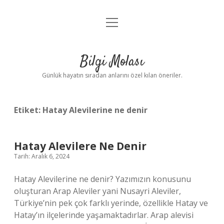
menüyü
Anasayfa
aç
Gizlilik Politikası
Bilgi Molası
Yasal Uyarı
Günlük hayatın sıradan anlarını özel kılan öneriler.
Hakkımızda
Etiket:
Hatay Alevilerine ne denir
Hatay Alevilere Ne Denir
Tarih: Aralık 6, 2024
Hatay Alevilerine ne denir? Yazımızın konusunu
oluşturan Arap Aleviler yani Nusayri Aleviler,
Türkiye’nin pek çok farklı yerinde, özellikle Hatay ve
Hatay’ın ilçelerinde yaşamaktadırlar. Arap alevisi