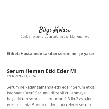
menüyü
Anasayfa
aç
Gizlilik Politikası
Bilgi Molası
Yasal Uyarı
Günlük hayatın sıradan anlarını özel kılan öneriler.
Hakkımızda
Etiket:
Hastanede takılan serum ne işe yarar
Serum Hemen Etki Eder Mi
Tarih: Aralık 11, 2024
Serum ne kadar zamanda etki eder? Serum etkisi
kaç saat sürer? Serumu düzenli kullanmaya
başladıktan sonra, ilk sonuçları 1,5 ila 2 ay içinde
göreceksiniz. Bunun nedeni, hücrelerin serum