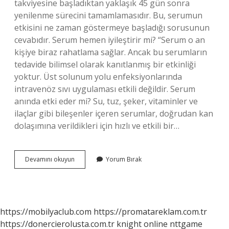
takviyesine başladıktan yaklaşık 45 gün sonra
yenilenme sürecini tamamlamasıdır. Bu, serumun
etkisini ne zaman göstermeye başladığı sorusunun
cevabıdır. Serum hemen iyileştirir mi? “Serum o an
kişiye biraz rahatlama sağlar. Ancak bu serumların
tedavide bilimsel olarak kanıtlanmış bir etkinliği
yoktur. Üst solunum yolu enfeksiyonlarında
intravenöz sıvı uygulaması etkili değildir. Serum
anında etki eder mi? Su, tuz, şeker, vitaminler ve
ilaçlar gibi bileşenler içeren serumlar, doğrudan kan
dolaşımına verildikleri için hızlı ve etkili bir…
Serum
Devamını okuyun
Yorum Bırak
Hemen
Etki
Eder
Mi
https://mobilyaclub.com
https://promatareklam.com.tr
https://donercierolusta.com.tr
knight online
nttgame