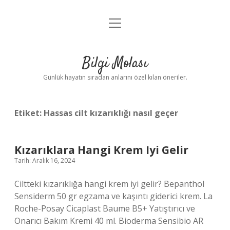
menüyü
Anasayfa
aç
Gizlilik Politikası
Bilgi Molası
Yasal Uyarı
Günlük hayatın sıradan anlarını özel kılan öneriler.
Hakkımızda
Etiket:
Hassas cilt kızarıklığı nasıl geçer
Kızarıklara Hangi Krem Iyi Gelir
Tarih: Aralık 16, 2024
Ciltteki kızarıklığa hangi krem iyi gelir? Bepanthol
Sensiderm 50 gr egzama ve kaşıntı giderici krem. La
Roche-Posay Cicaplast Baume B5+ Yatıştırıcı ve
Onarıcı Bakım Kremi 40 ml. Bioderma Sensibio AR