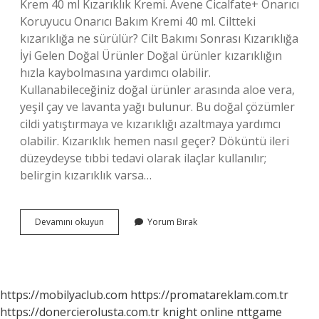
Krem 40 ml Kızarıklık Kremi. Avene Cicalfate+ Onarıcı
Koruyucu Onarıcı Bakım Kremi 40 ml. Ciltteki
kızarıklığa ne sürülür? Cilt Bakımı Sonrası Kızarıklığa
İyi Gelen Doğal Ürünler Doğal ürünler kızarıklığın
hızla kaybolmasına yardımcı olabilir.
Kullanabileceğiniz doğal ürünler arasında aloe vera,
yeşil çay ve lavanta yağı bulunur. Bu doğal çözümler
cildi yatıştırmaya ve kızarıklığı azaltmaya yardımcı
olabilir. Kızarıklık hemen nasıl geçer? Döküntü ileri
düzeydeyse tıbbi tedavi olarak ilaçlar kullanılır;
belirgin kızarıklık varsa…
Kızarıklara
Devamını okuyun
Yorum Bırak
Hangi
Krem
Iyi
Gelir
https://mobilyaclub.com
https://promatareklam.com.tr
https://donercierolusta.com.tr
knight online
nttgame